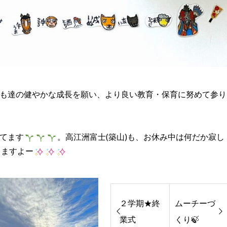
も達の健やかな成長を願い、より良い教育・保育に努めて参り
てます
。高江洲富士(築山)も、お休み中は何だか寂し
てますよー
２学期★終
ムーチーづ
業式
くり🍃