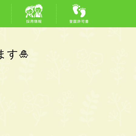
採用情報
登園許可書
す🎍