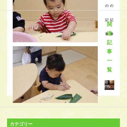
関
連
記
事
一
.
.
覧
.
.
.
.
.
.
.
.
.
.
カテゴリー