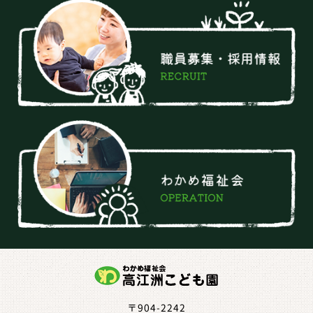
〒904-2242