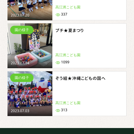
高江洲こども園
337
2023.07.20
園の様子
プチ★夏まつり
高江洲こども園
1099
2023.07.14
園の様子
ぞう組★沖縄こどもの国へ
高江洲こども園
313
2023.07.03